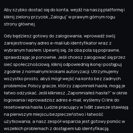
Aby szybko dostać się do konta, wejdź na naszą platformę i
kliknij zielony przycisk „Zaloguj” w prawym górnym rogu
strony głównej.
Gdy będziesz gotowy do zalogowania, wprowadź swój
zarejestrowany adres e-mail lub identyfikator wraz z
wybranym hasłem. Upewnij się, że oba pola są poprawne,
sprawdzając je ponownie. Jeśli chcesz zalogować się przez
sieć społecznościową, kliknij odpowiednią ikonę i postępuj
zgodnie z normalnymi krokami autoryzacji. Utrzymujemy
wszystko prosto, abyś mógł wejść na konto bez żadnych
problemów. Polscy gracze, którzy zapomnieli hasła, mogą je
łatwo odzyskać. Jeśli klikniesz „Zapomniałeś hasła?” w oknie
logowania i wprowadzisz adres e-mail, wyślemy Ci link do
resetowania hasła. Ludzie pracujący w 1xBit zawsze stawiają
na pierwszym miejscu bezpieczeństwo i łatwość
użytkowania, a nasz zespół wsparcia jest gotowy pomóc w
wszelkich problemach z dostępem lub identyfikacją.