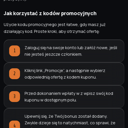
Jak korzystać z kodów promocyjnych
Użycie kodu promocyjnego jest łatwe, gdy masz już
działający kod. Proste kroki, aby otrzymać ofertę:
Zaloguj się na swoje konto lub załóż nowe, jeśli
nie jesteś jeszcze członkiem.
Kliknij link „Promocje”, a następnie wybierz
odpowiednią ofertę z kodem kuponu.
Przed dokonaniem wpłaty w z wpisz swój kod
kuponu w dostępnym polu.
Upewnij się, że Twój bonus został dodany.
Zwykle dzieje się to natychmiast, co sprawi, że