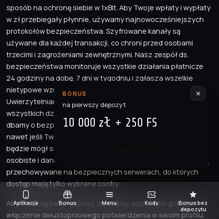
sposób na ochronę siebie w 1xBit. Aby Twoje wpłaty i wypłaty
w zł przebiegały płynnie, używamy najnowocześniejszych
protokołów bezpieczeństwa. Szyfrowane kanały są
używane dla każdej transakcji, co chroni przed osobami
trzecimi i zagrożeniami zewnętrznymi. Nasz zespół ds.
bezpieczeństwa monitoruje wszystkie działania płatnicze
24 godziny na dobę, 7 dni w tygodniu i zgłasza wszelkie
nietypowe wzorce, zanim staną się problemami.
BONUS
Uwierzytelnianie wieloskładnikowe jest używane dla
na pierwszy depozyt
wszystkich działań na koncie w naszym kasynie, ponieważ
10 000 zł + 250 FS
dbamy o bezpieczeństwo naszych użytkowników. Dlatego
nawet jeśli Twoje hasło zostanie skradzione, nikt inny nie
Zarejestruj się
będzie mógł się zalogować bez Twojej zgody. Informacje
osobiste i dane transakcyjne, a także inne wrażliwe dane, są
przechowywane na bezpiecznych serwerach, do których
dostęp mają tylko wybrane osoby.
Aby czuć się bezpieczniej, zalecamy wszystkim graczom
Aplikacja
Bonus
Menu
Kody
Bonus bez
depozytu
włączenie dwustopniowego potwierdzenia w swoim profilu.