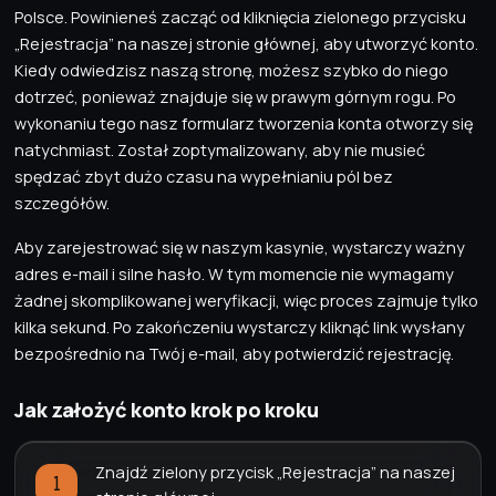
Polsce. Powinieneś zacząć od kliknięcia zielonego przycisku
„Rejestracja” na naszej stronie głównej, aby utworzyć konto.
Kiedy odwiedzisz naszą stronę, możesz szybko do niego
dotrzeć, ponieważ znajduje się w prawym górnym rogu. Po
wykonaniu tego nasz formularz tworzenia konta otworzy się
natychmiast. Został zoptymalizowany, aby nie musieć
spędzać zbyt dużo czasu na wypełnianiu pól bez
szczegółów.
Aby zarejestrować się w naszym kasynie, wystarczy ważny
adres e-mail i silne hasło. W tym momencie nie wymagamy
żadnej skomplikowanej weryfikacji, więc proces zajmuje tylko
kilka sekund. Po zakończeniu wystarczy kliknąć link wysłany
bezpośrednio na Twój e-mail, aby potwierdzić rejestrację.
Jak założyć konto krok po kroku
Znajdź zielony przycisk „Rejestracja” na naszej