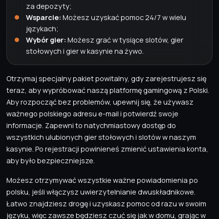
za depozyty;
Wsparcie:
Możesz uzyskać pomoc 24/7 w wielu
językach;
Wybór gier:
Możesz grać w tysiące slotów, gier
stołowych i gier w kasynie na żywo.
Otrzymaj specjalny pakiet powitalny, gdy zarejestrujesz się
teraz, aby wypróbować naszą platformę gamingową z Polski.
Aby rozpocząć bez problemów, upewnij się, że używasz
ważnego polskiego adresu e-mail i potwierdź swoje
informacje. Zapewni to natychmiastowy dostęp do
wszystkich ulubionych gier stołowych i slotów w naszym
kasynie. Po rejestracji powinieneś zmienić ustawienia konta,
aby było bezpieczniejsze.
Możesz otrzymywać wszystkie ważne powiadomienia po
polsku, jeśli włączysz uwierzytelnianie dwuskładnikowe.
Łatwo znajdziesz drogę i uzyskasz pomoc od razu w swoim
języku, więc zawsze będziesz czuć się jak w domu, grając w