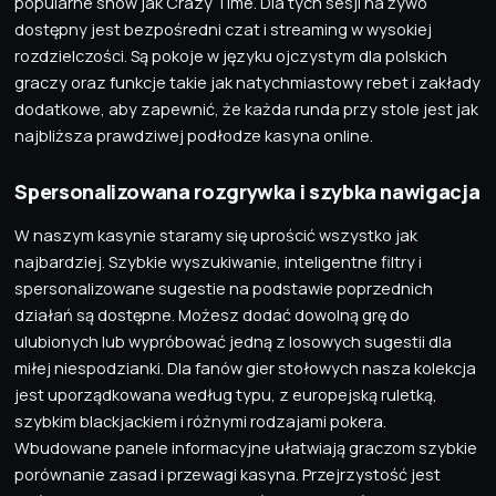
popularne show jak Crazy Time. Dla tych sesji na żywo
dostępny jest bezpośredni czat i streaming w wysokiej
rozdzielczości. Są pokoje w języku ojczystym dla polskich
graczy oraz funkcje takie jak natychmiastowy rebet i zakłady
dodatkowe, aby zapewnić, że każda runda przy stole jest jak
najbliższa prawdziwej podłodze kasyna online.
Spersonalizowana rozgrywka i szybka nawigacja
W naszym kasynie staramy się uprościć wszystko jak
najbardziej. Szybkie wyszukiwanie, inteligentne filtry i
spersonalizowane sugestie na podstawie poprzednich
działań są dostępne. Możesz dodać dowolną grę do
ulubionych lub wypróbować jedną z losowych sugestii dla
miłej niespodzianki. Dla fanów gier stołowych nasza kolekcja
jest uporządkowana według typu, z europejską ruletką,
szybkim blackjackiem i różnymi rodzajami pokera.
Wbudowane panele informacyjne ułatwiają graczom szybkie
porównanie zasad i przewagi kasyna. Przejrzystość jest