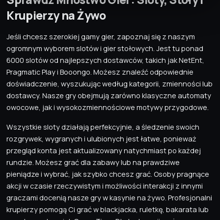
Krupierzy na Żywo
Jeśli chcesz szerokiej gamy gier, zapoznaj się z naszym
ogromnym wyborem slotów i gier stołowych. Jest tu ponad
6000 slotów od najlepszych dostawców, takich jak NetEnt,
Pragmatic Play i Booongo. Możesz znaleźć odpowiednie
doświadczenie, wyszukując według kategorii, zmienności lub
dostawcy. Nasze gry obejmują zarówno klasyczne automaty
owocowe, jak i wysokozmiennościowe motywy przygodowe.
Wszystkie sloty działają perfekcyjnie, a śledzenie swoich
rozgrywek, wygranych i ulubionych jest łatwe, ponieważ
przegląd konta jest aktualizowany natychmiast po każdej
rundzie. Możesz grać dla zabawy lub na prawdziwe
pieniądze i wybrać, jak szybko chcesz grać. Osoby pragnące
akcji w czasie rzeczywistym i możliwości interakcji z innymi
graczami docenią nasze gry w kasynie na żywo. Profesjonalni
krupierzy pomogą Ci grać w blackjacka, ruletkę, bakarata lub