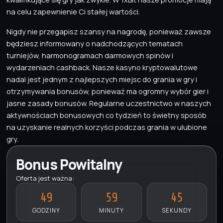
na celu zapewnienie Ci stałej wartości.
Nigdy nie przegapisz szansy na nagrodę, ponieważ zawsze
będziesz informowany o nadchodzących tematach
turniejów, harmonogramach darmowych spinów i
wydarzeniach cashback. Nasze kasyno kryptowalutowe
nadal jest jednym z najlepszych miejsc do grania w gry i
otrzymywania bonusów, ponieważ ma ogromny wybór gier i
jasne zasady bonusów. Regularne uczestnictwo w naszych
aktywnościach bonusowych co tydzień to świetny sposób
na uzyskanie realnych korzyści podczas grania w ulubione
gry.
Bonus Powitalny
Oferta jest ważna:
49
59
43
GODZINY
MINUTY
SEKUNDY