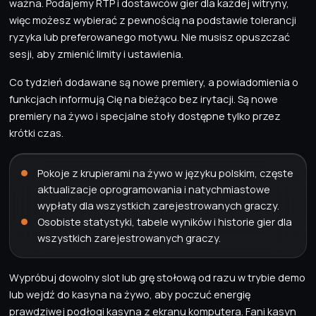
ważna. Podajemy RTP i dostawców gier dla każdej witryny,
więc możesz wybierać z pewnością na podstawie tolerancji
ryzyka lub preferowanego motywu. Nie musisz opuszczać
sesji, aby zmienić limity i ustawienia.
Co tydzień dodawane są nowe premiery, a powiadomienia o
funkcjach informują Cię na bieżąco bez irytacji. Są nowe
premiery na żywo i specjalne stoły dostępne tylko przez
krótki czas.
Pokoje z krupierami na żywo w języku polskim, częste
aktualizacje oprogramowania i natychmiastowe
wypłaty dla wszystkich zarejestrowanych graczy.
Osobiste statystyki, tabele wyników i historie gier dla
wszystkich zarejestrowanych graczy.
Wypróbuj dowolny slot lub grę stołową od razu w trybie demo
lub wejdź do kasyna na żywo, aby poczuć energię
prawdziwej podłogi kasyna z ekranu komputera. Fani kasyn