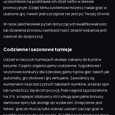
uczestnikom na podstawie ich strat netto w okresie
promocyjnym. Dzięki temu systemowi możesz nadal grać w
ulubione gry, nawet jeśli szczęście nie jest po Twojej stronie.
W razie jakichkolwiek pytań dotyczących kwalifikowalności
lub działania procesu cashback nasz zespół wsparcia jest
zawsze do dyspozycji.
Codzienne i sezonowe turnieje
Udział w naszych turniejach dodaje zabawy do bycia w
kasynie. Często organizujemy codzienne, tygodniowe i
sezonowe konkursy dla szerokiej gamy typów gier, takich jak
automaty, gry stołowe i gry wirtualne. Zawodnicy są
wymienieni na przejrzystych tabelach wyników, a każdy spin
lub runda liczy się do ich pozycji. Pule nagród są podzielone
na z²s, a najlepsi zdobywcy otrzymują specjalne bonusy,
darmowe spiny lub dostęp do wydarzeń. Dołączenie jest
łatwe; gracze muszą tylko wybrać udział i zacząć grać w
kwalifikujące się gry jak zwykle. W 1xBit nasze promocje mają