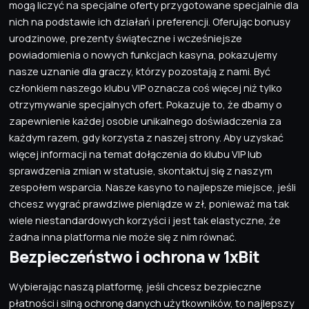
mogą liczyć na specjalne oferty przygotowane specjalnie dla
nich na podstawie ich działań i preferencji. Oferując bonusy
urodzinowe, prezenty świąteczne i wcześniejsze
powiadomienia o nowych funkcjach kasyna, pokazujemy
nasze uznanie dla graczy, którzy pozostają z nami. Być
członkiem naszego klubu VIP oznacza coś więcej niż tylko
otrzymywanie specjalnych ofert. Pokazuje to, że dbamy o
zapewnienie każdej osobie unikalnego doświadczenia za
każdym razem, gdy korzysta z naszej strony. Aby uzyskać
więcej informacji na temat dołączenia do klubu VIP lub
sprawdzenia zmian w statusie, skontaktuj się z naszym
zespołem wsparcia. Nasze kasyno to najlepsze miejsce, jeśli
chcesz wygrać prawdziwe pieniądze w zł, ponieważ ma tak
wiele niestandardowych korzyści i jest tak elastyczne, że
żadna inna platforma nie może się z nim równać.
Bezpieczeństwo i ochrona w 1xBit
Wybierając naszą platformę, jeśli chcesz bezpieczne
płatności i silną ochronę danych użytkowników, to najlepszy