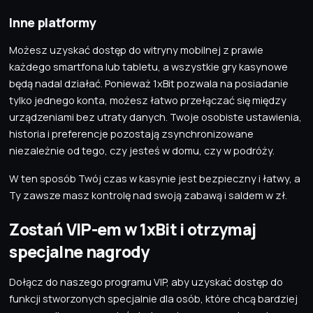
Inne platformy
Możesz uzyskać dostęp do witryny mobilnej z prawie
każdego smartfona lub tabletu, a wszystkie gry kasynowe
będą nadal działać. Ponieważ 1xBit pozwala na posiadanie
tylko jednego konta, możesz łatwo przełączać się między
urządzeniami bez utraty danych. Twoje osobiste ustawienia,
historia i preferencje pozostają zsynchronizowane
niezależnie od tego, czy jesteś w domu, czy w podróży.
W ten sposób Twój czas w kasynie jest bezpieczny i łatwy, a
Ty zawsze masz kontrolę nad swoją zabawą i saldem w zł.
Zostań VIP-em w 1xBit i otrzymaj
specjalne nagrody
Dołącz do naszego programu VIP, aby uzyskać dostęp do
funkcji stworzonych specjalnie dla osób, które chcą bardziej