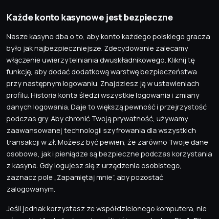
Każde konto kasynowe jest bezpieczne
Nasze kasyno dba o to, aby konto każdego polskiego gracza
było jak najbezpieczniejsze. Zdecydowanie zalecamy
włączenie uwierzytelniania dwuskładnikowego. Kliknij tę
funkcję, aby dodać dodatkową warstwę bezpieczeństwa
przy następnym logowaniu. Znajdziesz ją w ustawieniach
profilu. Historia konta śledzi wszystkie logowania i zmiany
danych logowania. Daje to większą pewność i przejrzystość
podczas gry. Aby chronić Twoją prywatność, używamy
zaawansowanej technologii szyfrowania dla wszystkich
transakcji w zł. Możesz być pewien, że zarówno Twoje dane
osobowe, jak i pieniądze są bezpieczne podczas korzystania
z kasyna. Gdy logujesz się z urządzenia osobistego,
zaznacz pole „Zapamiętaj mnie”, aby pozostać
zalogowanym.
Jeśli jednak korzystasz ze współdzielonego komputera, nie