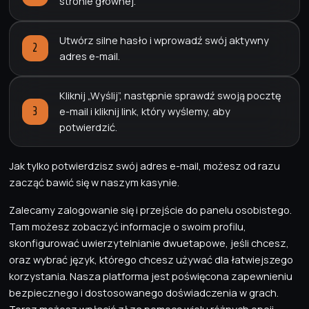
stronie głównej.
Utwórz silne hasło i wprowadź swój aktywny
adres e-mail.
Kliknij „Wyślij”, następnie sprawdź swoją pocztę
e-mail i kliknij link, który wyślemy, aby
potwierdzić.
Jak tylko potwierdzisz swój adres e-mail, możesz od razu
zacząć bawić się w naszym kasynie.
Zalecamy zalogowanie się i przejście do panelu osobistego.
Tam możesz zobaczyć informacje o swoim profilu,
skonfigurować uwierzytelnianie dwuetapowe, jeśli chcesz,
oraz wybrać język, którego chcesz używać dla łatwiejszego
korzystania. Nasza platforma jest poświęcona zapewnieniu
bezpiecznego i dostosowanego doświadczenia w grach.