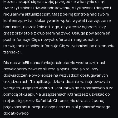
Możesz skupić się na swojej przygodzie w kasynie dzięki
uwierzytelnianiu dwuskładnikowemu, szyfrowaniu danych i
regularnym aktualizacjom. Masz pełną kontrolę nad swoim
kontem zʂ, w tym dokonywanie wpłat, wypłat i zarządzanie
bonusami, niezależnie od tego, czy kręcisz bębnami, czy
grasz przy stole z krupierem na żywo. Usługa powiadomień
push informuje Cię o nowych ofertach i nagrodach, a
rozwiązanie mobilne informuje Cię natychmiast po dokonaniu
transakcji.
Dla nas w 1xBit sama funkcjonalność nie wystarczy; nasi
deweloperzy zawsze słuchają opinii i dbają o to, aby
doświadczenie było lepsze na wszystkich obsługiwanych
urządzeniach. Ta aplikacja działa idealnie na najnowszych
wersjach urządzeń Android i jest łatwa do zainstalowania za
pomocą pliku apk. Na urządzeniach iOS możesz uzyskać do
niej dostęp przez Safari lub Chrome; nie stracisz żadnej
prędkości ani funkcji i nie będziesz musiał pobierać niczego
dodatkowego.