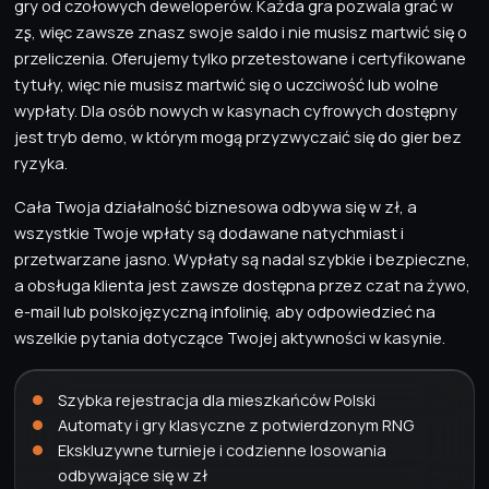
gry od czołowych deweloperów. Każda gra pozwala grać w
zʂ, więc zawsze znasz swoje saldo i nie musisz martwić się o
przeliczenia. Oferujemy tylko przetestowane i certyfikowane
tytuły, więc nie musisz martwić się o uczciwość lub wolne
wypłaty. Dla osób nowych w kasynach cyfrowych dostępny
jest tryb demo, w którym mogą przyzwyczaić się do gier bez
ryzyka.
Cała Twoja działalność biznesowa odbywa się w zł, a
wszystkie Twoje wpłaty są dodawane natychmiast i
przetwarzane jasno. Wypłaty są nadal szybkie i bezpieczne,
a obsługa klienta jest zawsze dostępna przez czat na żywo,
e-mail lub polskojęzyczną infolinię, aby odpowiedzieć na
wszelkie pytania dotyczące Twojej aktywności w kasynie.
Szybka rejestracja dla mieszkańców Polski
Automaty i gry klasyczne z potwierdzonym RNG
Ekskluzywne turnieje i codzienne losowania
odbywające się w zł