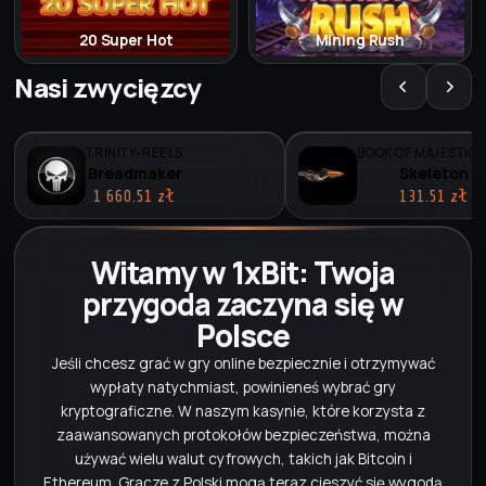
20 Super Hot
Mining Rush
Nasi zwycięzcy
TRINITY-REELS
BOOK OF MAJESTIC 
Breadmaker
Skeleton
1 660.51 zł
131.51 zł
Witamy w 1xBit: Twoja
przygoda zaczyna się w
Polsce
Jeśli chcesz grać w gry online bezpiecznie i otrzymywać
wypłaty natychmiast, powinieneś wybrać gry
kryptograficzne. W naszym kasynie, które korzysta z
zaawansowanych protokołów bezpieczeństwa, można
używać wielu walut cyfrowych, takich jak Bitcoin i
Ethereum. Gracze z Polski mogą teraz cieszyć się wygodą